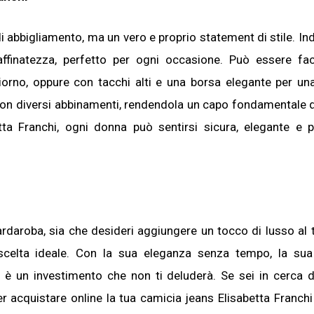
i abbigliamento, ma un vero e proprio statement di stile. In
affinatezza, perfetto per ogni occasione. Può essere fa
orno, oppure con tacchi alti e una borsa elegante per un
e con diversi abbinamenti, rendendola un capo fondamentale 
tta Franchi, ogni donna può sentirsi sicura, elegante e 
ardaroba, sia che desideri aggiungere un tocco di lusso al t
 scelta ideale. Con la sua eleganza senza tempo, la sua
, è un investimento che non ti deluderà. Se sei in cerca 
r acquistare online la tua camicia jeans Elisabetta Franchi