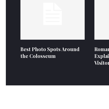
Best Photo Spots Around
Roman
the Colosseum
Expla
Visito