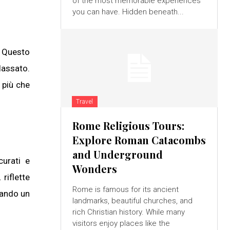
of the most memorable experiences
you can have. Hidden beneath...
. Questo
lassato.
n più che
Travel
Rome Religious Tours:
Explore Roman Catacombs
and Underground
curati e
Wonders
riflette
Rome is famous for its ancient
cando un
landmarks, beautiful churches, and
rich Christian history. While many
visitors enjoy places like the