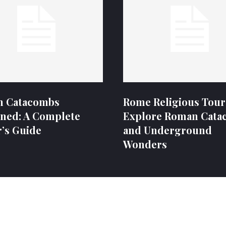
 Catacombs
Rome Religious Tour
ined: A Complete
Explore Roman Cata
r’s Guide
and Underground
Wonders