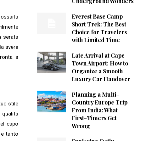
Underground Wonders
Everest Base Camp
dossarla
Short Trek: The Best
cilmente
Choice for Travelers
a serata
with Limited Time
da avere
Late Arrival at Cape
pronta a
Town Airport: How to
Organize a Smooth
Luxury Car Handover
Planning a Multi-
Country Europe Trip
uo stile
From India: What
 qualità
First-Timers Get
del capo
Wrong
 e tanto