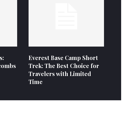
s:
Everest Base Camp Short
combs
Trek: The Best Choice for
Travelers with Limited
Time